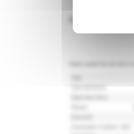
Rode Lavalier Go noir micro c
Type
Taille Membrane
Application Micro
Marque
Directivité
Alimentation Fantôme +48V