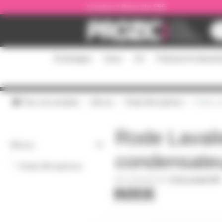
Panneau de gestion des cookies
Livraison offerte dès 59€
Éclairages
Sono
DJ
Podcast et stream
Tous nos produits
Micros
Rode Microphone
Rode Lav
Rode Lavali
Micros
condensate
-
Rode Microphone
LAVALIER-GO
|
Fiche produit PDF