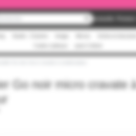
Nouveautés
Promos
ing
Studio - Claviers
Image
Micros
Scène et structur
Cartes cadeaux
pass Culture
alier Go noir micro cravate à condensateur
er Go noir micro cravate 
ur