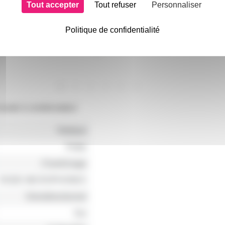
Tout accepter
Tout refuser
Personnaliser
Politique de confidentialité
ravate à condensateur
Statique
Petite
ChantUsage
RODE MICROPHONES
Omnidirectionnel
Oui