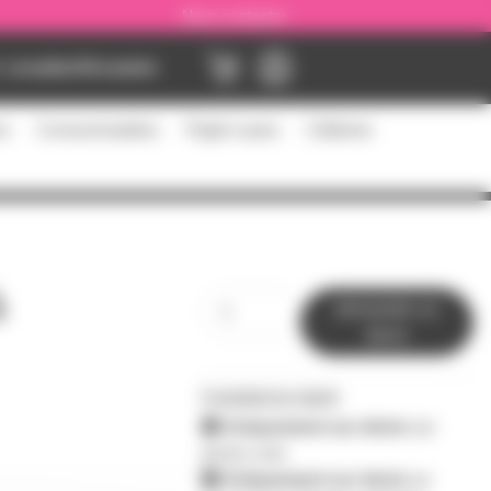
Nous contacter
Location
Occasion
es
Consommables
Flight cases
Câblerie
à
demander un
devis
0 produit en stock
Uniquement sur devis
sur
prozic.com
Uniquement sur devis
au