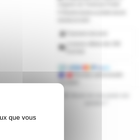
magasin de Toulouse-Portet
M'avertir lorsque ce produit sera de
nouveau en stock
Paiement sécurisé
Livraison offerte dès 59€
d'achats
Mandats administratifs
acceptés
Besoin de nous poser une
question ?
ceux que vous