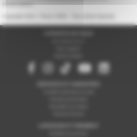
d'informations.
Copyright 2014 - Prozic SARL - Tous droits réservés
A PROPOS DE NOUS
Qui sommes-nous ?
Notre magasin
Mentions légales
SERVICES ET GARANTIES
Conditions générales de vente
Données personnelles
Paramétrer les cookies
Paiement sécurisé
LIVRAISON ET PAIEMENT
Modalités de paiement