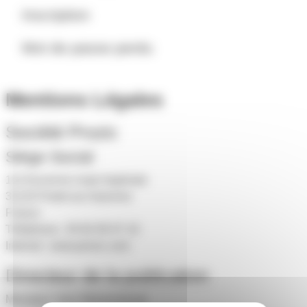
Inscription
Mot de passe perdu
Mentions Légales
Société Prozic
Siège Social
113 Ancienne route Impériale
31120 Portet-sur-Garonne
France
Téléphone : 05 82 95 07 10
Internet :
www.prozic.com
Directeur de la publication
Monsieur Yann Maisonneuve