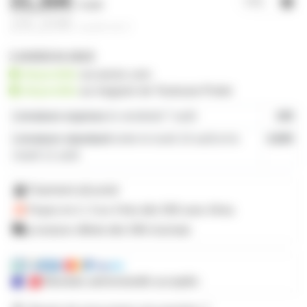
31,30€
l'unité
29,20€
à partir de
2
1 produit en stock
disponible
sur prozic.com
disponible
au
magasin de Toulouse-Portet
Livraison express
le vendredi 7 août
19€
Livraison standard
entre le lundi 10 août et le
4,80€
mardi 11 août
Paiement sécurisé
Payez en 2, 3 ou 4 fois
dès 50€
avec Alma
Livraison offerte dès 59€ d'achats
Mandats administratifs acceptés