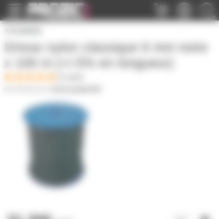
Panneau de gestion des cookies
Corderie
Drisse nylon classique 6 mm noire
x 100 m (+/-5% en longueur)
(1 avis)
DRISSE-6N
|
Fiche produit PDF