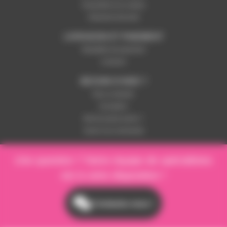
Paramétrer les cookies
Paiement sécurisé
LIVRAISON ET PAIEMENT
Modalités de paiement
Livraison
BESOIN D'AIDE ?
Nous contacter
Inscription
Mot de passe perdu ?
Suivre ma commande
Une question ? Notre équipe de spécialistes
est à votre disposition !
Contactez-nous !