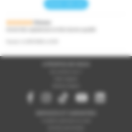
Donner votre avis
Drisses
Arrivé très rapidement et très bonne qualité
Gosset, le 23/07/2020 à 10:59
A PROPOS DE NOUS
Qui sommes-nous ?
Notre magasin
Mentions légales
SERVICES ET GARANTIES
Conditions générales de vente
Données personnelles