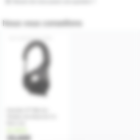
Besoin de nous poser une question ?
Nous vous conseillons
CAMJAM-XTLARGE
CamJam XT Nite Ize -
Tendeur de drisse de 3 à
9mm noir
en stock
33,60€