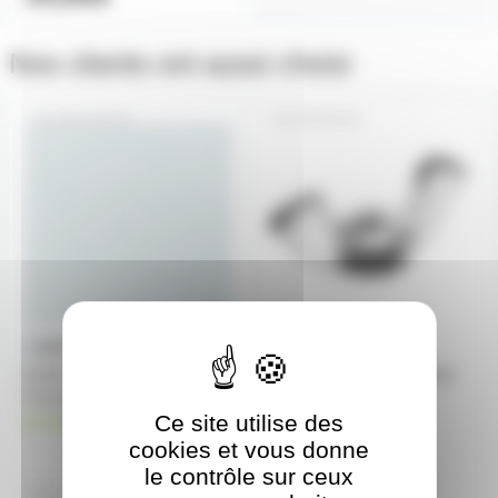
Nos clients ont aussi choisi
GELATF253
ERM10OZ
feuille Gélatine 122 X 53 cm
Ecrou à oreille M10 Zingué
Frost leger 253 LEE FILTERS
en stock
Ce site utilise des
0,60€
en stock
à partir de
50
cookies et vous donne
0,76€
à partir de
10
le contrôle sur ceux
13,70€
0,90€