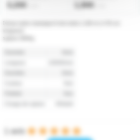
3,20€
1,90€
l'unité
l'unité
Drisse nylon classique 6 mm noire x 100 m (+/-5% en
longueur)
rupture 384Kg
Diametre
6mm
Longueur
100000mm
Diamètre
6mm
Couleur
Noir
Préétiré
Non
Charge de rupture
450daN
1 avis