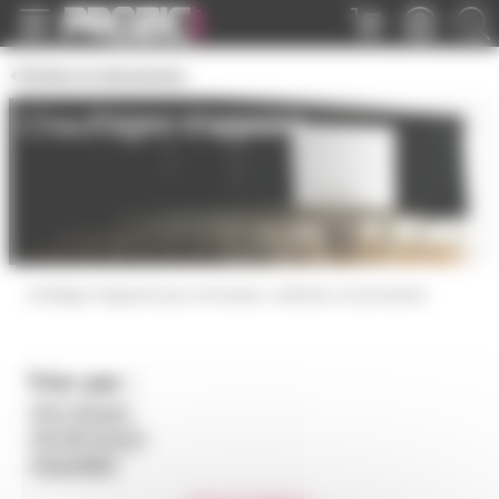
Panneau de gestion des cookies
Scène et structures
Chauffages d'appoint
chuffage d'appoint pour terrasses, extérieur et provisoire
Trier par :
Prix croissant
Prix décroissant
Disponibilité