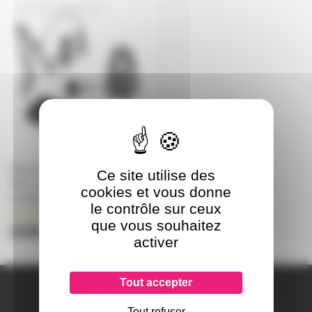
SOLO-PACK-XLR1
Pack avec pied de micro, micro
Ce site utilise des
XLR, carte son et casque pour
cookies et vous donne
enregistrement studio
le contrôle sur ceux
en stock
que vous souhaitez
240€
activer
Tout accepter
A PROPOS DE NOUS
Qui sommes-nous ?
Tout refuser