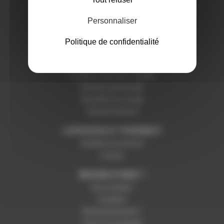
Notre magasin
Mentions légales
Personnaliser
Politique de confidentialité
SERVICES ET GARANTIES
Conditions générales de vente
Données personnelles
Paramétrer les cookies
Paiement sécurisé
LIVRAISON ET PAIEMENT
Modalités de paiement
Livraison
BESOIN D'AIDE ?
Nous contacter
Inscription
Mot de passe perdu ?
Suivre ma commande