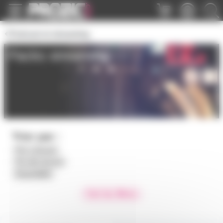
Panneau de gestion des cookies
Podcast et streaming
Packs streaming
Trier par :
Prix croissant
Prix décroissant
Disponibilité
Voir les filtres