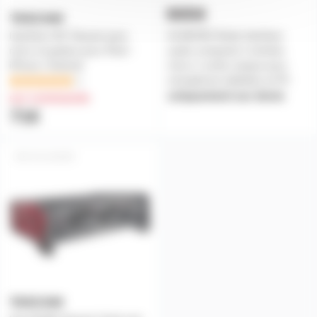
Interface IXZ Tascam pour
AI-MICRO Rode Interface
micro et guitare pour iPad /
audio compacte 2 entrées
iPhone / Android
micro 1 sortie casque pour
smartphone tablettes et PC
1
uniquement sur devis
sur commande
71€
US-2X2HR