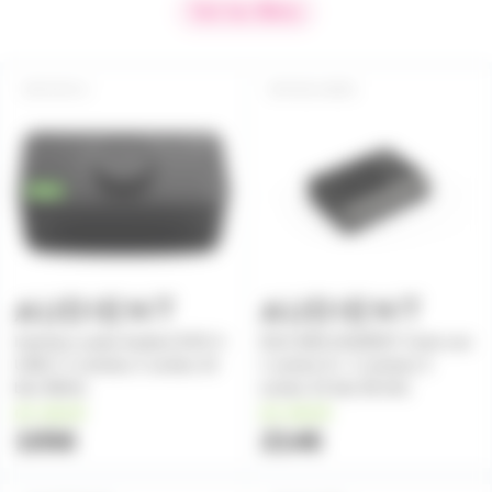
Voir les filtres
EVO-4
ID14-MKII
Interface audio Audient EVO 4
ID14 MKII AUDIENT Carte son
USB-C 2 entrées 2 sorties 24
1 entrée D.I. 2 entrées 4
bits 96kHz
sorties 24 bits 96 kHz
en stock
en stock
105€
214€