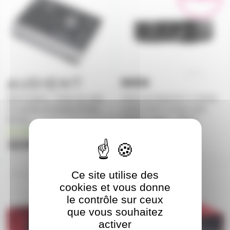
ID24 Audient - Carte son adat
Carte son Rode AI-1 1 entrée
10 entrées 14 sorties 32 bits
combo XLR 2 sorties Jack
96 kHz
6.35mm 24bits - 96kHz
en stock
en stock
323€
116€
Ce site utilise des
SCARLETT4-SOLO
SCARLETT4-2I2
Prix en
cookies et vous donne
baisse
le contrôle sur ceux
que vous souhaitez
activer