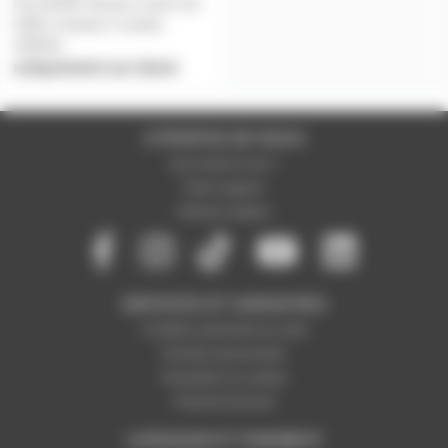
US-2X2HR Tascam Carte son
USB 2 entrées 2 sorties
192KHz
uniquement sur devis
A PROPOS DE NOUS
Qui sommes-nous ?
Notre magasin
Mentions légales
SERVICES ET GARANTIES
Conditions générales de vente
Données personnelles
Paramétrer les cookies
Paiement sécurisé
LIVRAISON ET PAIEMENT