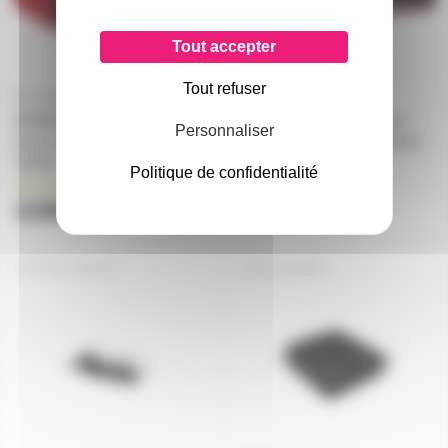
Tout accepter
Tout refuser
SCARLETT4 Solo Focusrite -
SCARLETT4 2i2 Focusrite -
Personnaliser
Carte son 2 entrées 2 sorties
Carte son 2 entrées 2 sorties
192KHz
192KHz
Politique de confidentialité
en stock
en stock
119€
175€
125€
TASCAM-IXZ
AI-MICRO