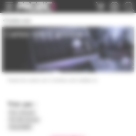
Panneau de gestion des cookies
Cartes son
Cartes son 2 entrées
Toutes les cartes son 2 entrées sont visibles ici.
Trier par :
Prix croissant
Prix décroissant
Disponibilité