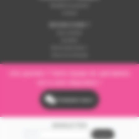
Modalités de paiement
Livraison
BESOIN D'AIDE ?
Nous contacter
Inscription
Mot de passe perdu ?
Suivre ma commande
Une question ? Notre équipe de spécialistes
est à votre disposition !
Contactez-nous !
NEWSLETTER
S'inscrire