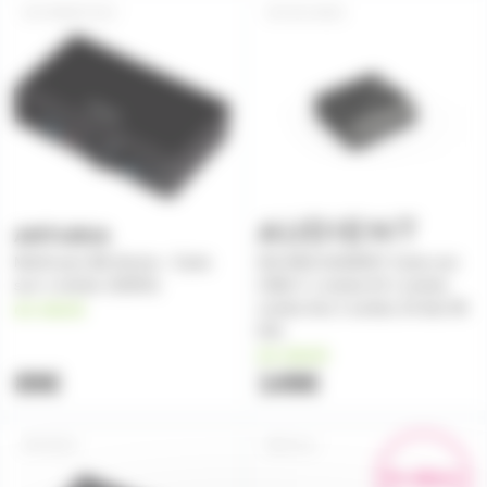
MINIFUSE1
ID4-MKII
MiniFuse1 BK Arturia - Carte
ID4 MKII AUDIENT Carte son
son 1 entrée 192KHz
USB-C 1 entrée DI 1 entrée
combo line 2 sorties 24 bits 96
en stock
kHz
en stock
89€
149€
ID24
AI-1
En démo