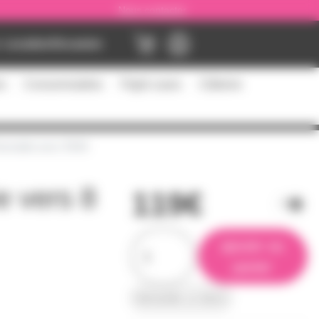
Nous contacter
Location
Occasion
es
Consommables
Flight cases
Câblerie
 Rackable avec RDM
e vers 8
119€
ajouter au
panier
demander un devis