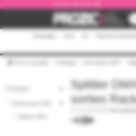
Panneau de gestion des cookies
Livraison offerte dès 59€
Éclairages
Sono
DJ
Podcast et stream
Tous nos produits
Éclairages
Electronique DMX
Spli
Splitter DM
Éclairages
sorties Ra
-
Electronique DMX
SPLITDB1-8RDM
|
Fiche produit 
-
Splitters DMX