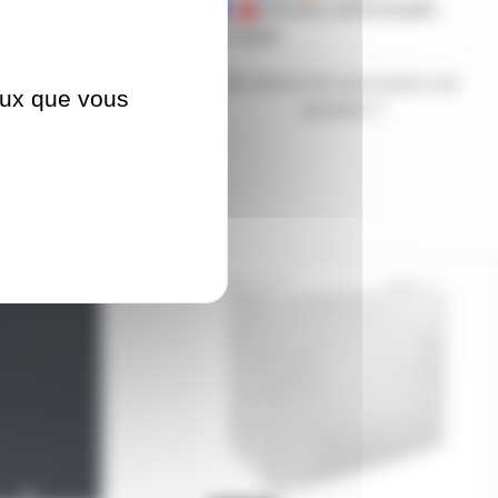
Mandats administratifs
acceptés
Besoin de nous poser une
ceux que vous
question ?
PRO-ETS