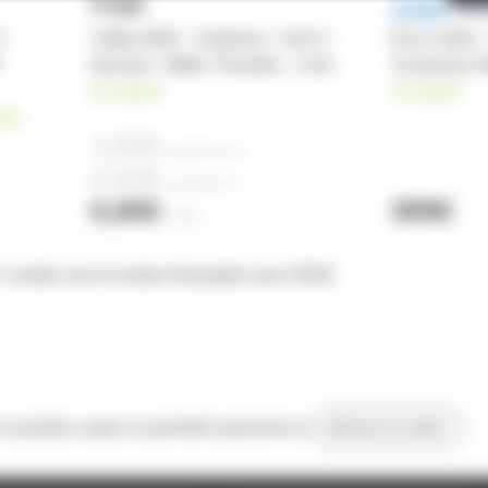
3
Câble DMX - 110ohms - XLR 3
K12.2 QSC -
m
broches - Mâle / Femelle - 1,5m
12 pouces 
en stock
en stock
eur
5,80€
à partir de
10
6,60€
à partir de
4
6,90€
999€
l'unité
1 entrée vers 8 sorties Rackable avec RDM
 ce produit, soyez la première personne à
donner le votre !