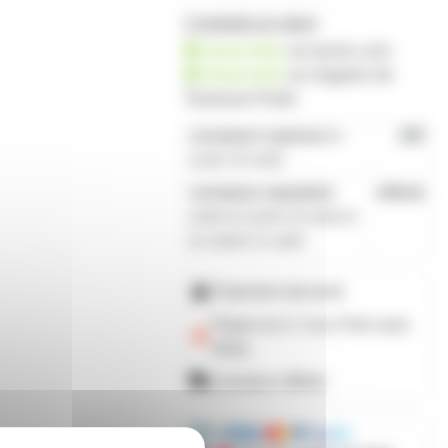
2 produits en stock
disponible
sur prozic.com
disponible
au
magasin de
Toulouse-Portet
Livraison express
le
19€
lundi 10 août
Livraison standard
offerte
entre le lundi 10 août et
le mardi 11 août
Paiement sécurisé
Payez en 2, 3 ou 4 fois
avec
Alma
Livraison offerte