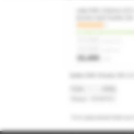
cable DMX 110ohms XLR 
broches male Femelle 10
1
en stock chez le fourniss
13,60€
à partir de
10
14,50€
à partir de
4
15,40€
l'unité
Splitter DMX Showtec DB 1-8 
Poids
2495g
Marque
SHOWTEC
Il n'y a pas encore d'avis sur