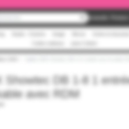
Nouveautés
Promos
ing
Studio - Claviers
Image
Micros
Scène et structur
Cartes cadeaux
pass Culture
tters DMX
Splitter DMX Showtec DB 1-8 1 entrée vers 8 sorties
X Showtec DB 1-8 1 entré
ckable avec RDM
PDF