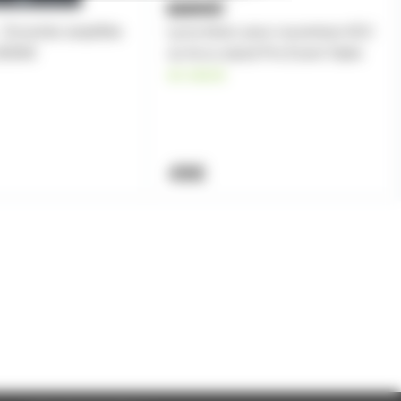
 Enceinte amplifiée
Lycra blanc pour couverture ADJ
2000W
ou Accu-stand Pro Event Table
en stock
49€