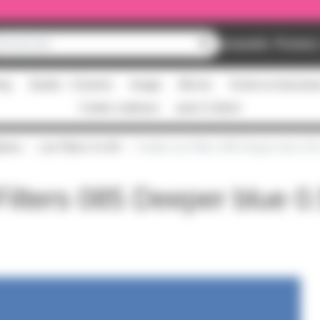
Nouveautés
Promos
ing
Studio - Claviers
Image
Micros
Scène et structur
Cartes cadeaux
pass Culture
tines
Lee Filters 0 à 99
Feuille Lee Filters 085 Deeper blue 0.5
Filters 085 Deeper blue 0