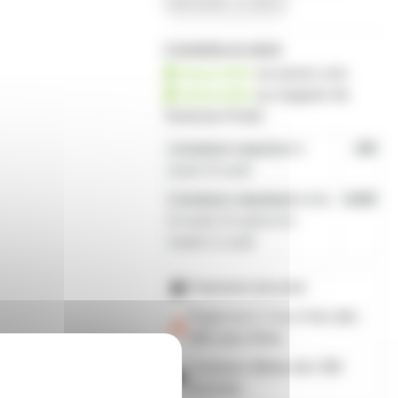
demander un devis
2 produits en stock
disponible
sur prozic.com
disponible
au
magasin de
Toulouse-Portet
Livraison express
le
19€
lundi 10 août
Livraison standard
entre
4,80€
le lundi 10 août et le
mardi 11 août
Paiement sécurisé
Payez en 2, 3 ou 4 fois
dès
50€
avec Alma
Livraison offerte dès 59€
d'achats