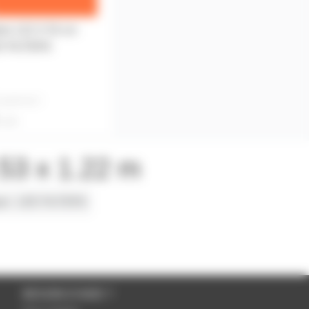
tine 122 X 53 cm
EE FILTERS
 partir de
2
'unité
.53 x 1.22 m
ue
LEE FILTERS
BESOIN D'AIDE ?