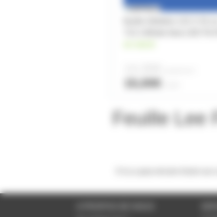
feuille Gélatine 122 X 53 
713 J.Winter blue LEE FI
en stock
14,30€
à partir de
2
15,00€
l'unité
Feuille Lee 
Il n'y a pas encore d'avis sur
A PROPOS DE NOUS
SER