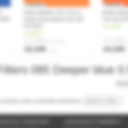
cm
feuille Gélatine 122 X 53 cm
feuille Géla
LTERS
Ambre Doré profond 135 LEE
Fire 019 L
FILTERS
en stock
en stock
13,30€
13,30€
à partir de
2
à
14,10€
14,10€
l'unité
l
Filters 085 Deeper blue 0
Marq
 ce produit, soyez la première personne à
donner le votre !
VICES ET GARANTIES
LIVRAISON ET PAIEMENT