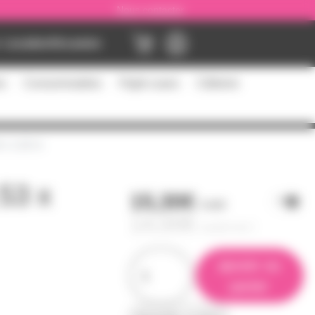
Nous contacter
Location
Occasion
es
Consommables
Flight cases
Câblerie
3 x 1.22 m
.53 x
15,30€
l'unité
14,00€
à partir de
2
ajouter au
panier