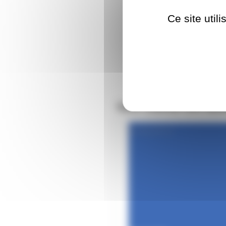
Ce site util
Nos clients ont aus
GELATF713