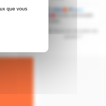
ceux que vous
Mandats administratifs
acceptés
Besoin de nous poser une
question ?