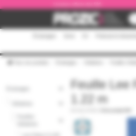
Panneau de gestion des cookies
Livraison offerte dès 59€
Éclairages
Sono
DJ
Podcast et stream
Tous nos produits
Éclairages
Gélatines
Feuilles Géla
Feuille Lee 
Éclairages
1.22 m
-
Gélatines
GELATF085
|
Fiche produit PDF
Feuilles
-
Gélatines
-
Lee Filters 0 à 99