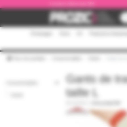
Panneau de gestion des cookies
Livraison offerte dès 59€
Éclairages
Sono
DJ
Podcast et stream
Tous nos produits
Consommables
Gants
Gants de tr
Gants de tra
Consommables
taille L
-
Gants
GANTDT-L
|
Fiche produit PDF