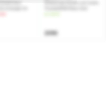
ransport pour
Stroboscope blinder Led Cameo
ré et triangle 2m
Thunder600W Blanc froid
nde
en stock
209€