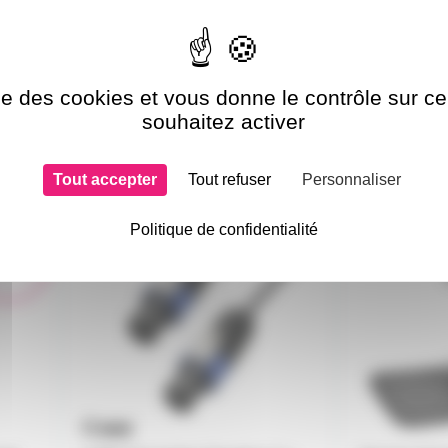
ise des cookies et vous donne le contrôle sur 
souhaitez activer
si choisi
Tout accepter
Tout refuser
Personnaliser
Politique de confidentialité
AH-K4S225SS0100
TSCAT-250
 démo