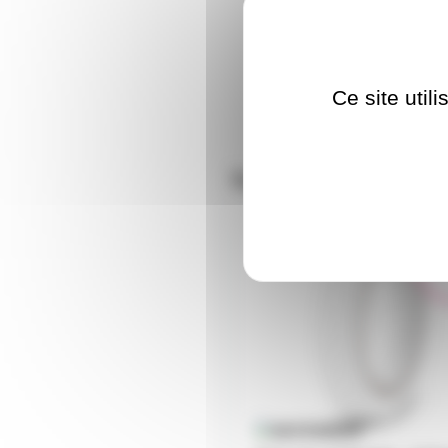
Ce site util
Nos clients ont aus
GAFMARKBL
En