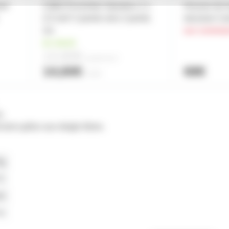
sif
Câble Enceintes Speakon 2 x
Housse de t
2,5 mm² 2 points vers 2 points
structure Car
1m
sur comma
en stock
13,80€
à partir de
2
14,60€
68€
l'unité
s.
ision grâce aux doigts libres.
6g
S
is
uo