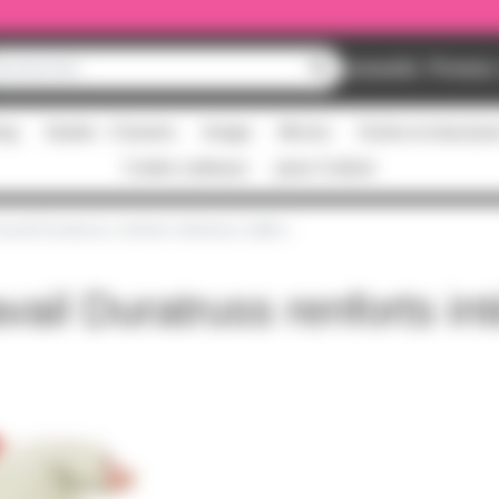
Nouveautés
Promos
ing
Studio - Claviers
Image
Micros
Scène et structur
Cartes cadeaux
pass Culture
avail Duratruss renforts intérieurs taille L
vail Duratruss renforts int