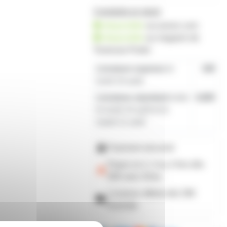
3 produits en stock
disponible
sur prozic.com
disponible
au
magasin de
Toulouse-Portet
Livraison express
le
19€
lundi 10 août
Livraison standard
entre
4,80€
le lundi 10 août et le
mardi 11 août
Paiement sécurisé
Payez en 2, 3 ou 4 fois
dès
50€
avec Alma
Livraison offerte dès 59€
d'achats