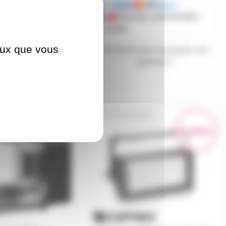
Mandats administratifs
acceptés
ceux que vous
Besoin de nous poser une
question ?
THUNDER600W
En démo