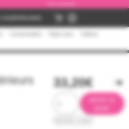
Nous contacter
Location
Occasion
es
Consommables
Flight cases
Câblerie
érieurs
33,20€
ajouter au
panier
demander un devis