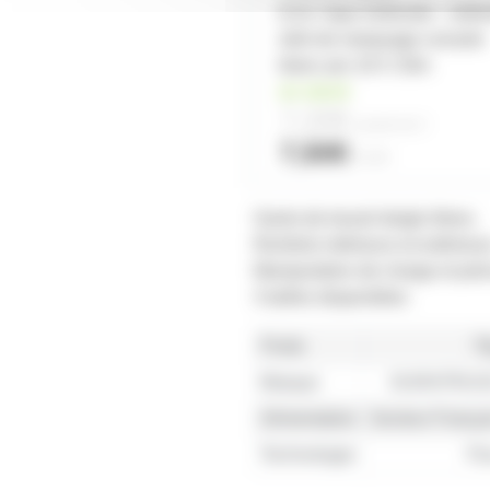
EXA-Tape Defender - Adhé
strié de marquage console
blanc pro 19 X 33m
en stock
7,20€
à partir de
4
7,50€
l'unité
Gants de travail doigts libres.
Renforts intérieurs et extérieur
Manipulation de charge et préc
3 tailles disponibles
Poids
7
Marque
DURATRUS
Alimentation
Secteur França
Technologie
Fl