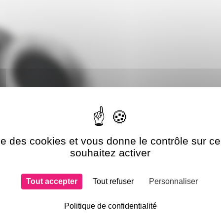
ise des cookies et vous donne le contrôle sur 
souhaitez activer
Tout accepter
Tout refuser
Personnaliser
Politique de confidentialité