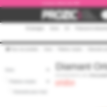
Panneau de gestion des cookies
Livraison offerte dès 59€
Éclairages
Sono
DJ
Podcast et stream
Tous nos produits
Sono
Platines vinyles
Diamants po
Diamant Ort
Sono
DIAM-NIGHTCL-MK
|
Fiche produi
-
Platines vinyles
-
Diamants pour vinyl