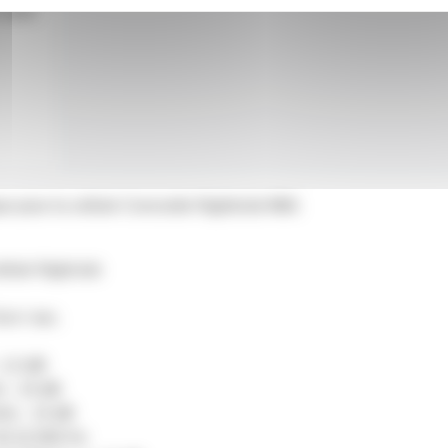
volet
e pour la cellule Concorde Nightclub MkII.
llule Nighclub
5cm / sec.
 1,5 dB
z - 23 dB
kHz - 15 dB
 20-22.000 Hz