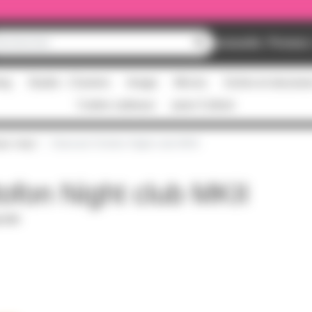
Nouveautés
Promos
ing
Studio - Claviers
Image
Micros
Scène et structur
Cartes cadeaux
pass Culture
ur vinyl
Diamant Ortofon Night club MKII
ofon Night club MKII
t PDF