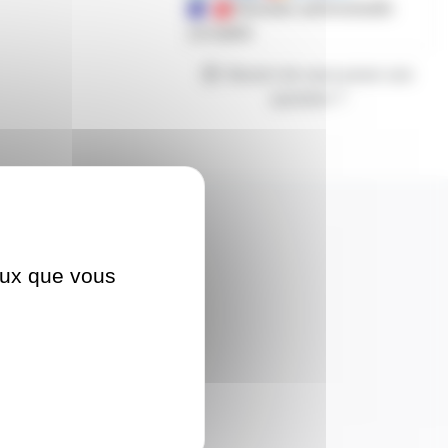
Mandats administratifs
acceptés
Besoin de nous poser une
question ?
ceux que vous