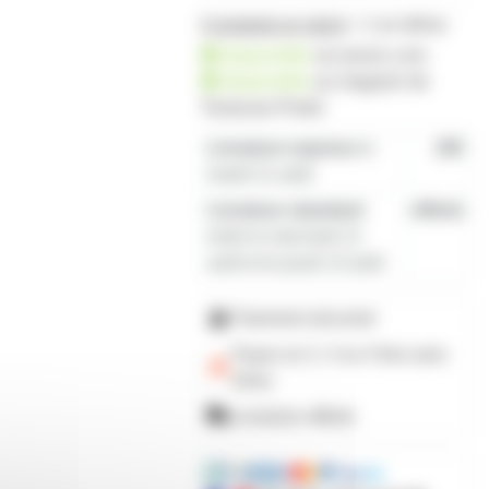
5 produits en stock
+ 1 en démo
disponible
sur prozic.com
disponible
au
magasin de
Toulouse-Portet
Livraison express
le
19€
mardi 11 août
Livraison standard
offerte
entre le mercredi 12
août et le jeudi 13 août
Paiement sécurisé
Payez en 2, 3 ou 4 fois
avec
Alma
Livraison offerte