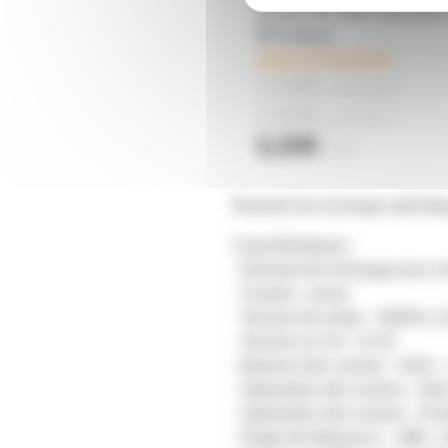
secteur NF 230V 16A avec 
IP54 bleue
délais de livraison
2,50€
à partir de
10
2,80€
à partir de
4
3,20€
l'unité
Diamant de rechange spécifiqu
Caractéristiques :
- Diamant de rechange pour ce
- Couleur : jaune
- Tension de sortie : 1000Hz, 
- Tension en mV : 8 mV
- Balance des canaux : 1kHz -
- Séparation des canaux : 1kH
- Séparation des canaux : 15 
- Plage de fréquence : -3dB -