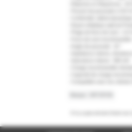
- Réponse en fréquences : 20-
- Pouvoir de poursuite à 315 
- Conformité, latéral dynamiqu
- Rayon elliptique spécial Poin
- Plage de force de suivi : 2,0
- Force de suivi recommandée 
- Angle de poursuite : 20 °
- Impédance interne, résistan
- Inductance interne : 580 mH
- Charge recommandée résist
- Capacité de charge recomm
- Compatible avec les cellules
Marque
ORTOFON
Il n'y a pas encore d'avis sur