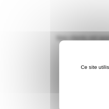
Nos clients ont aus
FICHF230EMBBL
Ce site util
Embase encastrable femel