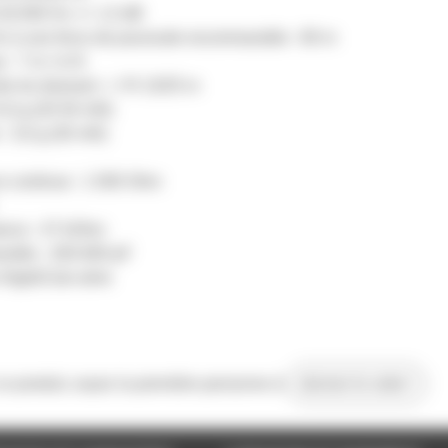
20.000 Hz +/- 1,5 dB
Hz à une force de poursuite recommandée : 80 m
e : 7 m / m N
te du diamant : r / R 13/25 m
-5,0 g (20-50 mN)
: 3,0 g (30 mN)
ce continue : 1 000 Ohm
ance : 47 kOhm
andée : 200-600 pF
 NightClub série
 ce produit, soyez la première personne à
donner le votre !