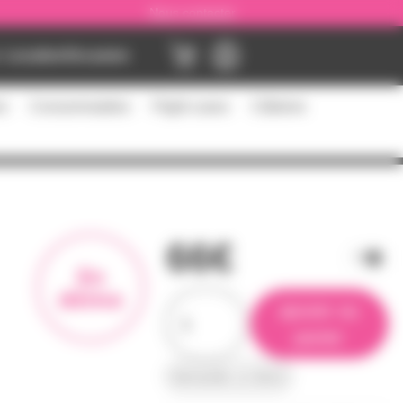
Nous contacter
Location
Occasion
es
Consommables
Flight cases
Câblerie
66€
En
démo
ajouter au
panier
demander un devis