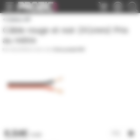
Panneau de gestion des cookies
Câbles HP
Câble rouge et noir 2X1mm2 Prix
au mètre
CBLHPRNCCA2X1-1M
|
Fiche produit PDF
0,54€
l'unité