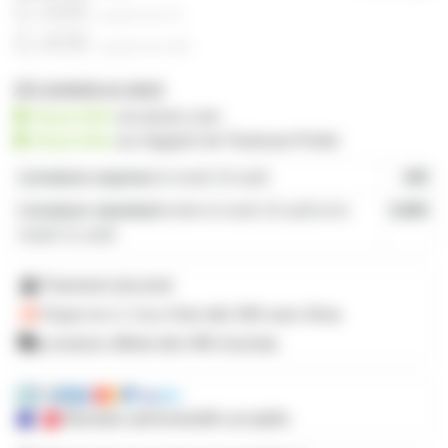
0,48€
à partir de
10
0,40€
à partir de
100
101 produits en stock
disponible
sur prozic.com
disponible
au
magasin de Toulouse-Portet
Livraison express
le lundi 10 août
19€
Livraison standard
entre le lundi 10 août et le
4,80€
mardi 11 août
Paiement sécurisé
Payez en 2, 3 ou 4 fois
dès 50€
avec Alma
Livraison offerte dès 59€ d'achats
Mandats administratifs acceptés