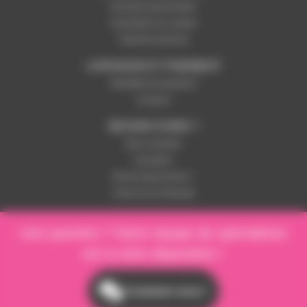
Données personnelles
Paramétrer les cookies
Paiement sécurisé
LIVRAISON ET PAIEMENT
Modalités de paiement
Livraison
BESOIN D'AIDE ?
Nous contacter
Inscription
Mot de passe perdu ?
Suivre ma commande
Une question ? Notre équipe de spécialistes
est à votre disposition !
Contactez-nous !