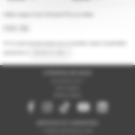
Câble rouge et noir 2X1mm2 Prix au mètre
Poids
28g
Il n'y a pas encore d'avis sur ce produit, soyez la première
personne à
donner le votre !
A PROPOS DE NOUS
Qui sommes-nous ?
Notre magasin
Mentions légales
SERVICES ET GARANTIES
Conditions générales de vente