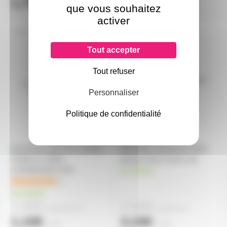
1,70€
1,80€
l'unité
que vous souhaitez
activer
RUBLEDC2VIS
HM14000C
Tout accepter
Tout refuser
Personnaliser
Politique de confidentialité
Connecteur DC 5.5 x 2.5mm
HM1400C Hirshmann fiche
FEMELLE VERS
banane 4mm noire à vis
CONNEXION À VIS
en stock
1
en stock
1,00€
2,50€
à partir de
10
à partir de
4
1,10€
3,10€
l'unité
l'unité