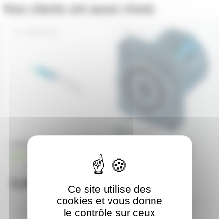
Nos clients ont aussi choisi
ORB018514
NL4MP
LUCIOLE 5,2X16 12V 40MA
Embase femelle Speakon
Neutrik 4 points NL-4-MP
en stock
1,66€
hors stock
à partir de
4
2,20€
l'unité
Ce site utilise des
cookies et vous donne
le contrôle sur ceux
DIAM-FOX-580-DWE