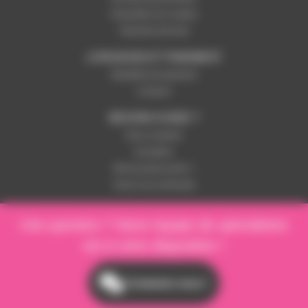
Paramétrer les cookies
Paiement sécurisé
LIVRAISON ET PAIEMENT
Modalités de paiement
Livraison
BESOIN D'AIDE ?
Nous contacter
Inscription
Mot de passe perdu ?
Suivre ma commande
Une question ? Notre équipe de spécialistes
est à votre disposition !
Contactez-nous !