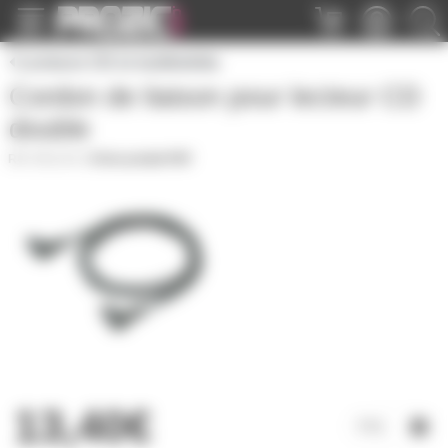
Panneau de gestion des cookies
Lecteurs CD et multimédia
Cordon de liaison pour lecteur CD
double
CBL2CD
|
Fiche produit PDF
13,40€