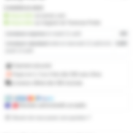
2 produits en stock
disponible
sur prozic.com
disponible
au
magasin de Toulouse-Portet
Livraison express
le mardi 11 août
19€
Livraison standard
entre le mercredi 12 août et le
4,80€
jeudi 13 août
Paiement sécurisé
Payez en 2, 3 ou 4 fois
dès 50€
avec Alma
Livraison offerte dès 59€ d'achats
Mandats administratifs acceptés
Besoin de nous poser une question ?