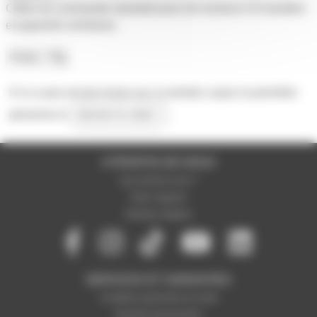
Câble de commande standard pour les lecteurs CD doubles
et appareils similaires.
Poids
75g
Il n'y a pas encore d'avis sur ce produit, soyez la première
personne à
donner le votre !
A PROPOS DE NOUS
Qui sommes-nous ?
Notre magasin
Mentions légales
SERVICES ET GARANTIES
Conditions générales de vente
Données personnelles