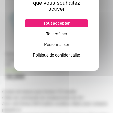
que vous souhaitez
activer
Tout accepter
Tout refuser
Personnaliser
Diamant stéréo pour cellule
Politique de confidentialité
compatible Shure SC-35c SS-
35C
en stock
34,90€
Cordon de liaison pour lecteur CD double
Câble de commande de remplacement de 2m
Avec mini fiches DIN 8 pôles coudées mâles avec contacts
plaqués or