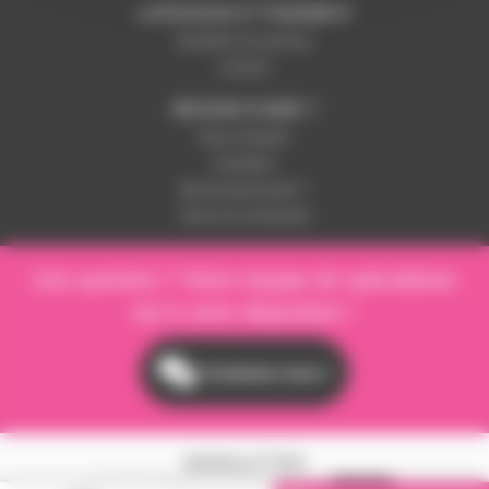
LIVRAISON ET PAIEMENT
Modalités de paiement
Livraison
BESOIN D'AIDE ?
Nous contacter
Inscription
Mot de passe perdu ?
Suivre ma commande
Une question ? Notre équipe de spécialistes
est à votre disposition !
Contactez-nous !
NEWSLETTER