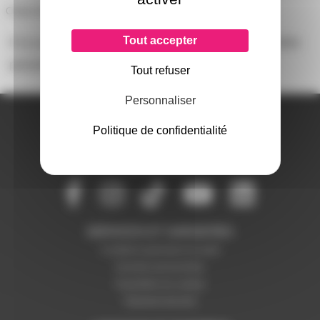
Cellule Bum M1 avec diamant Hifi universel
Tout accepter
Il n'y a pas encore d'avis sur ce produit, soyez la première
personne à
donner le votre !
Tout refuser
Personnaliser
A PROPOS DE NOUS
Politique de confidentialité
Qui sommes-nous ?
Notre magasin
Mentions légales
SERVICES ET GARANTIES
Conditions générales de vente
Données personnelles
Paramétrer les cookies
Paiement sécurisé