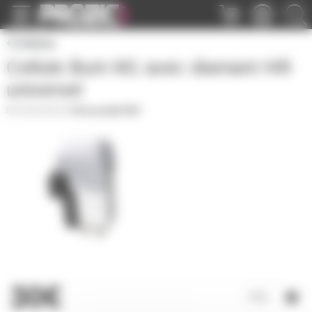
Panneau de gestion des cookies
Cellules
Cellule Bum M1 avec diamant Hifi
universel
BUM-M1W
|
Fiche produit PDF
30€