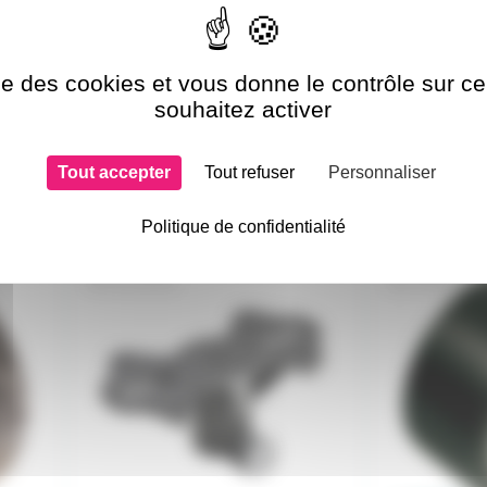
ise des cookies et vous donne le contrôle sur 
souhaitez activer
Tout accepter
Tout refuser
Personnaliser
si choisi
Politique de confidentialité
AH-SPS57
GAFAT5-N5