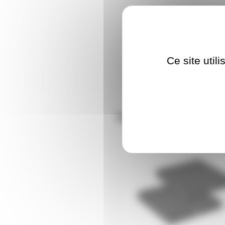
Ce site util
Nos clients ont aus
AH-SPADECO2