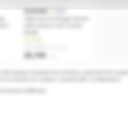
tes
Câble micro 5m Rouge Sommer
265 x
câble monté en XLR 3 points
Neutrik
en stock
25,50€
à partir de
2
25,70€
l'unité
 découplage acoustique des moniteurs, autrement dit la suppre
 à la structure en 2 parties, ce produit offre 3 configurations
'inclinaison différents).