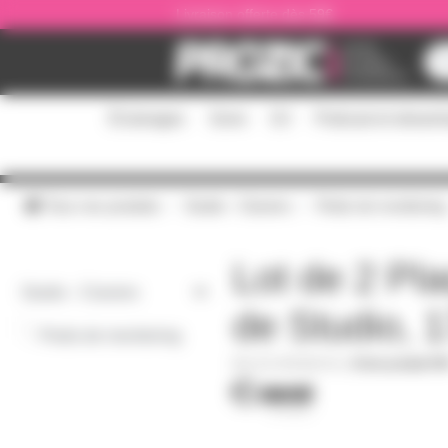
Panneau de gestion des cookies
Livraison offerte dès 59€
Éclairages
Sono
DJ
Podcast et stream
Tous nos produits
Studio - Claviers
Pieds de monitoring
Lot de 2 Pl
Studio - Claviers
de Studio, 
-
Pieds de monitoring
AH-SPADECO1
|
Fiche produit P