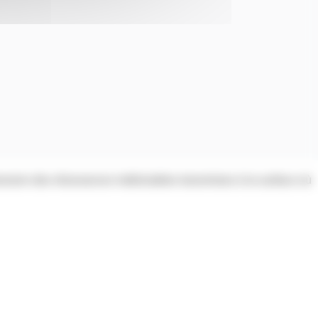
ssion des résonances indésirables transmises à la surface où