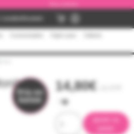
Nous contacter
Location
Occasion
es
Consommables
Flight cases
Câblerie
300 mm
oniteurs
14,80€
15,50€
Prix en
baisse
ajouter au
panier