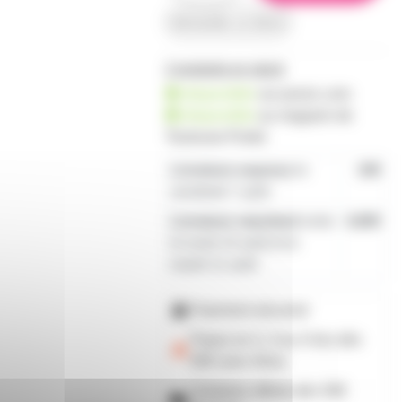
demander un devis
2 produits en stock
disponible
sur prozic.com
disponible
au
magasin de
Toulouse-Portet
Livraison express
le
19€
vendredi 7 août
Livraison standard
entre
4,80€
le lundi 10 août et le
mardi 11 août
Paiement sécurisé
Payez en 2, 3 ou 4 fois
dès
50€
avec Alma
Livraison offerte dès 59€