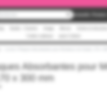
Nouveautés
Promos
ing
Studio - Claviers
Image
Micros
Scène et structur
Cartes cadeaux
pass Culture
Lot de 2 Plaques Absorbantes pour Moniteurs de Studio, 170 x 
aques Absorbantes pour M
170 x 300 mm
DF