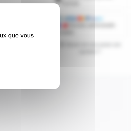
d'achats
Mandats administratifs
acceptés
ceux que vous
Besoin de nous poser une
question ?