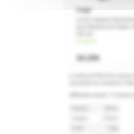
Lot de 2 plaques Absorban
pour Moniteurs de Studio, 
330 mm
en stock
20,30€
La série ah PAD ECO assure le
sont posés les moniteurs. Grâce
différentes (à plat + 2 niveaux d
Hauteur
40mm
Largeur
170mm
Poids
120g