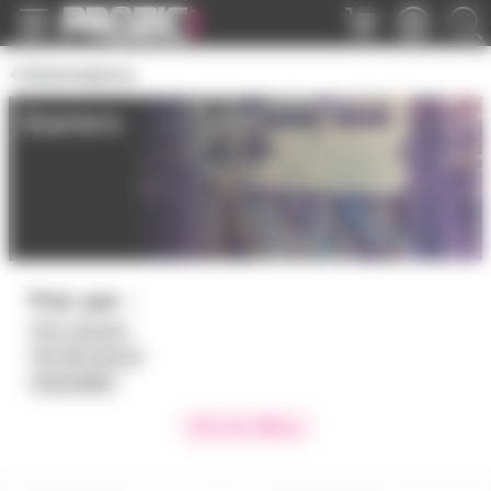
Panneau de gestion des cookies
Alimentations
Starters
Trier par :
Prix croissant
Prix décroissant
Disponibilité
Voir les filtres