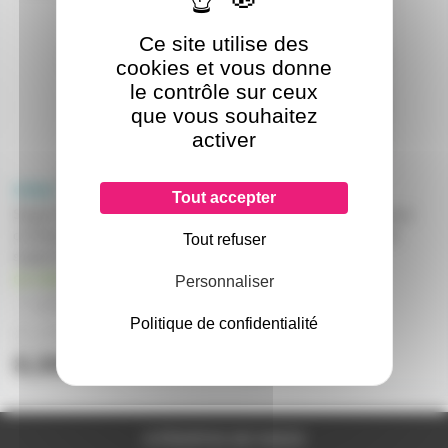
Ce site utilise des
cookies et vous donne
le contrôle sur ceux
que vous souhaitez
activer
Tout accepter
Supprt douille G10Q pour
Starter Sylvania FS-22 pour
circlines tubes de 26mm avec
tube fluo 4W à 22W code
Tout refuser
support starter
0024433
en stock
en stock
Personnaliser
7,40€
0,80€
à partir de
4
à partir de
50
Politique de confidentialité
8,20€
1,00€
à partir de
2
à partir de
25
8,30€
2,00€
l'unité
l'unité
A PROPOS DE NOUS