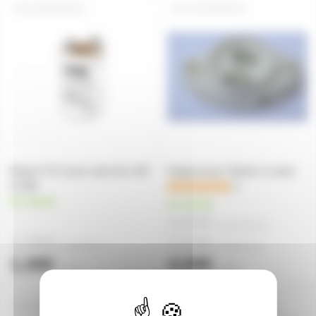
STARTER422
STARTERSUP
Starter FS-U pour tube fluo 4W
Support pour Starter à visser
à 22W
2
en stock
en stock
3,60€
à partir de
10
1,00€
3,90€
à partir de
5
à partir de
4
1,30€
4,50€
l'unité
l'unité
G10QSUP
STARTERFS22