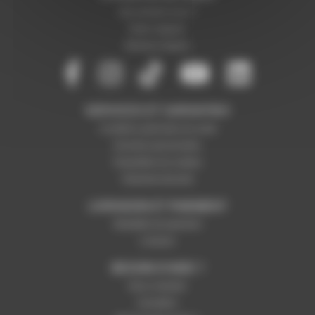
Qui sommes-nous ?
Notre magasin
Mentions légales
SERVICES ET GARANTIES
Conditions générales de vente
Données personnelles
Paramétrer les cookies
Paiement sécurisé
LIVRAISON ET PAIEMENT
Modalités de paiement
Livraison
BESOIN D'AIDE ?
Nous contacter
Inscription